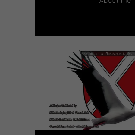
About me
........