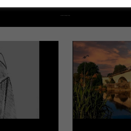
.......