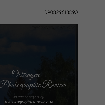
090829618890
Oettingen -
Photographic Review
An artistic project by
S.G.Photographic & Visual Arts