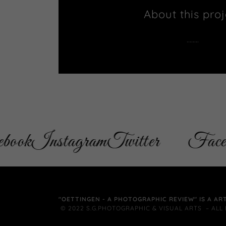
About this proj
........
k
Instagram
Twitter
Facebook
"OETTINGEN - A PHOTOGRAPHIC REVIEW" IS A AR
© 2022 S.G.PHOTOGRAPHIC & VISUAL ARTS – ALL