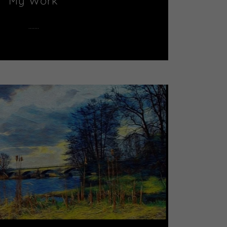
My Work
.......