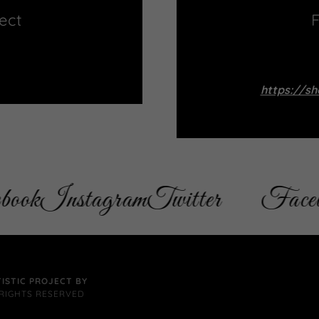
ect
F
https://sh
Instagram
Twitter
Facebook
TISTIC PROJECT BY
 RIGHTS RESERVED